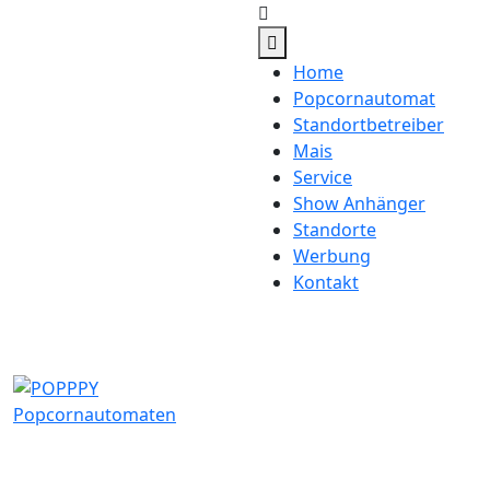
Home
Popcornautomat
Standortbetreiber
Mais
Service
Show Anhänger
Standorte
Werbung
Kontakt
visit our location:
Werkstrasse 33, CH-8222
Beringen