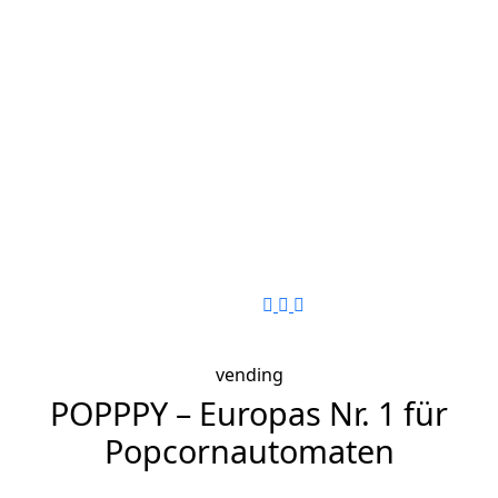
Opening Hours:
Mon-Fri 8:30 Uhr - 17:00
Uhr
Send us mail
office@popppy.com
Phone Number
+41 52 682 11 83
Home
vending
POPPPY – Europas Nr. 1 für
Popcornautomaten
Innovatives Design, frisches Popcorn in